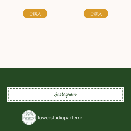
ご購入
ご購入
Instagram
flowerstudioparterre