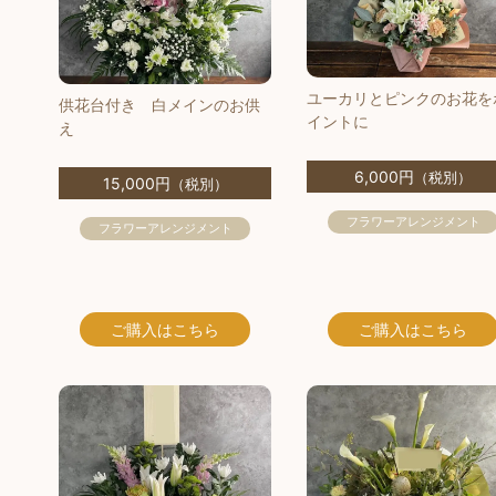
ユーカリとピンクのお花を
供花台付き 白メインのお供
イントに
え
6,000円
（税別）
15,000円
（税別）
フラワーアレンジメント
フラワーアレンジメント
ご購入
はこちら
ご購入
はこちら