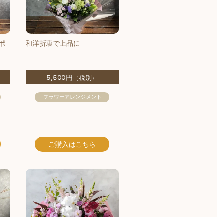
ポ
和洋折衷で上品に
5,500円
（税別）
フラワーアレンジメント
ご購入
はこちら